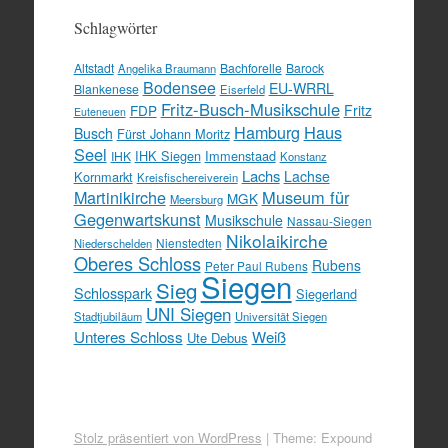
Schlagwörter
Altstadt
Bachforelle
Barock
Angelika Braumann
Bodensee
EU-WRRL
Blankenese
Eiserfeld
Fritz-Busch-Musikschule
FDP
Fritz
Euteneuen
Hamburg
Haus
Busch
Fürst Johann Moritz
Seel
IHK Siegen
Immenstaad
IHK
Konstanz
Lachs
Lachse
Kornmarkt
Kreisfischereiverein
Martinikirche
Museum für
MGK
Meersburg
Gegenwartskunst
Musikschule
Nassau-Siegen
Nikolaikirche
Nienstedten
Niederschelden
Oberes Schloss
Rubens
Peter Paul Rubens
Siegen
Sieg
Schlosspark
Siegerland
UNI Siegen
Stadtjubiläum
Universität Siegen
Unteres Schloss
Weiß
Ute Debus
Stolz präsentiert von WordPress
|
Theme: Expound