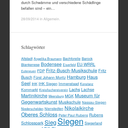
durch Schwämme und verschiedene Schädlinge
befallen sind – ein…
28/09/2014
in
Allgemein
.
Schlagwörter
Altstadt
Bachforelle
Barock
Angelika Braumann
Bodensee
EU-WRRL
Blankenese
Eiserfeld
Fritz-Busch-Musikschule
FDP
Fritz
Euteneuen
Hamburg
Haus
Busch
Fürst Johann Moritz
Seel
IHK Siegen
Immenstaad
IHK
Konstanz
Lachs
Lachse
Kornmarkt
Kreisfischereiverein
Martinikirche
Museum für
MGK
Meersburg
Gegenwartskunst
Musikschule
Nassau-Siegen
Nikolaikirche
Nienstedten
Niederschelden
Oberes Schloss
Rubens
Peter Paul Rubens
Siegen
Sieg
Schlosspark
Siegerland