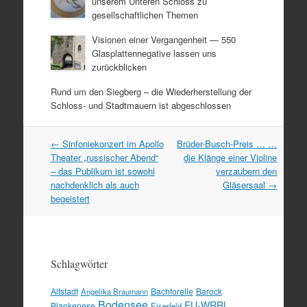
unserem Unteren Schloss zu
gesellschaftlichen Themen
Visionen einer Vergangenheit — 550
Glasplattennegative lassen uns
zurückblicken
Rund um den Siegberg – die Wiederherstellung der
Schloss- und Stadtmauern ist abgeschlossen
Artikel
←
Sinfoniekonzert im Apollo
Brüder-Busch-Preis … …
Navigation
Theater „russischer Abend“
die Klänge einer Violine
– das Publikum ist sowohl
verzaubern den
nachdenklich als auch
Gläsersaal
→
begeistert
Schlagwörter
Altstadt
Bachforelle
Barock
Angelika Braumann
Bodensee
EU-WRRL
Blankenese
Eiserfeld