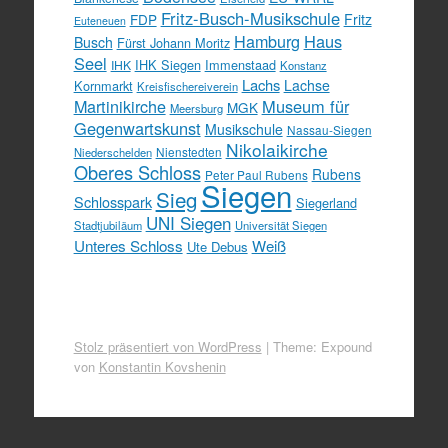
Fritz-Busch-Musikschule
FDP
Fritz
Euteneuen
Hamburg
Haus
Busch
Fürst Johann Moritz
Seel
IHK Siegen
Immenstaad
IHK
Konstanz
Lachs
Lachse
Kornmarkt
Kreisfischereiverein
Martinikirche
Museum für
MGK
Meersburg
Gegenwartskunst
Musikschule
Nassau-Siegen
Nikolaikirche
Nienstedten
Niederschelden
Oberes Schloss
Rubens
Peter Paul Rubens
Siegen
Sieg
Schlosspark
Siegerland
UNI Siegen
Stadtjubiläum
Universität Siegen
Unteres Schloss
Weiß
Ute Debus
Stolz präsentiert von WordPress
|
Theme: Expound
von
Konstantin Kovshenin