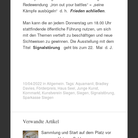
Redewendung „iron out your battles“ = „seine
Kämpfe ausbügeln“ d. h.
Frieden schließen
.
Man kann die an jedem Donnerstag um 18.00 Uhr
stattfindende öffentliche Führung nutzen, um sich
mit den Themen vertieft zu beschäftigen und neue
Sichtweisen zu gewinnen. Die Ausstellung mit dem
Titel
Signalstörung
geht bis zum 22. Mai d. J.
10/04/2022
in
Allgemein
. Tags:
Aquamanil
,
Bradley
Davies
,
Förderpreis
,
Haus Seel
,
Junge Kunst
,
Kornmarkt
,
Kunstverein Siegen
,
Siegen
,
Signalstörung
,
Sparkasse Siegen
Verwandte Artikel
Sammlung und Start auf dem Platz vor