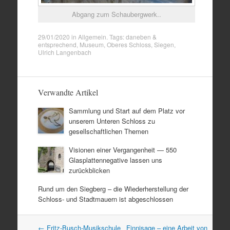
Abgang zum Schaubergwerk..
29/01/2020
in
Allgemein
. Tags:
daneben &
entsprechend
,
Museum
,
Oberes Schloss
,
Siegen
,
Ulrich Langenbach
Verwandte Artikel
Sammlung und Start auf dem Platz vor
unserem Unteren Schloss zu
gesellschaftlichen Themen
Visionen einer Vergangenheit — 550
Glasplattennegative lassen uns
zurückblicken
Rund um den Siegberg – die Wiederherstellung der
Schloss- und Stadtmauern ist abgeschlossen
Artikel
←
Fritz-Busch-Musikschule
Finnisage – eine Arbeit von