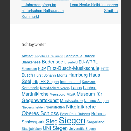
Navigation
– Jahresempfang im
Lena Henke bleibt in unserer
historischen Rathaus am
Stadt
→
Kornmarkt
Schlagwörter
Altstadt
Bachforelle
Barock
Angelika Braumann
Bodensee
EU-WRRL
Blankenese
Eiserfeld
Fritz-Busch-Musikschule
FDP
Fritz
Euteneuen
Hamburg
Haus
Busch
Fürst Johann Moritz
Seel
IHK Siegen
Immenstaad
IHK
Konstanz
Lachs
Lachse
Kornmarkt
Kreisfischereiverein
Martinikirche
Museum für
MGK
Meersburg
Gegenwartskunst
Musikschule
Nassau-Siegen
Nikolaikirche
Nienstedten
Niederschelden
Oberes Schloss
Rubens
Peter Paul Rubens
Siegen
Sieg
Schlosspark
Siegerland
UNI Siegen
Stadtjubiläum
Universität Siegen