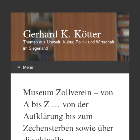
Gerhard K. Kötter
Themen aus Umwelt, Kultur, Politik und Wirtschaft
im Siegerland
Menü
Zum
Inhalt
Museum Zollverein – von
springen
A bis Z … von der
Aufklärung bis zum
Zechensterben sowie über
die aktuelle