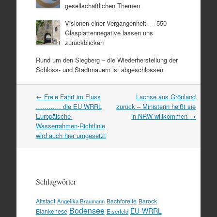
gesellschaftlichen Themen
Visionen einer Vergangenheit — 550
Glasplattennegative lassen uns
zurückblicken
Rund um den Siegberg – die Wiederherstellung der
Schloss- und Stadtmauern ist abgeschlossen
Artikel
←
Freie Fahrt im Fluss
Lachse aus Grönland
Navigation
………… die EU WRRL
zurück – Ministerin heißt sie
Europäische-
in NRW willkommen
→
Wasserrahmen-Richtlinie
wird auch hier umgesetzt
Schlagwörter
Altstadt
Bachforelle
Barock
Angelika Braumann
Bodensee
EU-WRRL
Blankenese
Eiserfeld