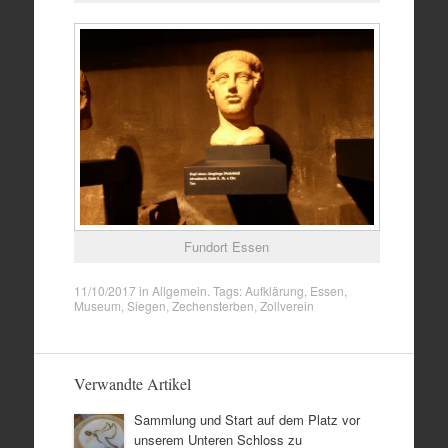
Fundort Essen
11/10/2017
in
Allgemein
. Tags:
Aufklärung
,
Essen
,
Museum
,
Siegen
,
Zechensterben
,
Zollverein
Verwandte Artikel
Sammlung und Start auf dem Platz vor
unserem Unteren Schloss zu