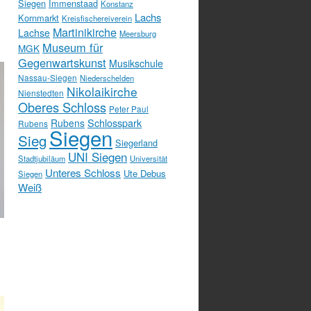
Siegen
Immenstaad
Konstanz
Lachs
Kornmarkt
Kreisfischereiverein
Martinikirche
Lachse
Meersburg
Museum für
MGK
Gegenwartskunst
Musikschule
Nassau-Siegen
Niederschelden
Nikolaikirche
Nienstedten
Oberes Schloss
Peter Paul
Schlosspark
Rubens
Rubens
Siegen
Sieg
Siegerland
UNI Siegen
Stadtjubiläum
Universität
Unteres Schloss
Ute Debus
Siegen
Weiß