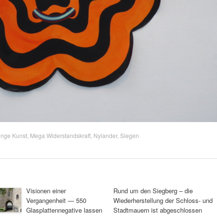
unge Kunst
,
Mega Widerstandskraft
,
Nylander
,
Siegen
Visionen einer
Rund um den Siegberg – die
Vergangenheit — 550
Wiederherstellung der Schloss- und
Glasplattennegative lassen
Stadtmauern ist abgeschlossen