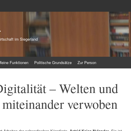
r
rtschaft im Siegerland
Meine Funktionen
Politische Grundsätze
Zur Person
igitalität – Welten und
n miteinander verwoben
igt Arbeiten der schwedischen Künstlerin
Astrid Kajsa Nylander
. Sie ist