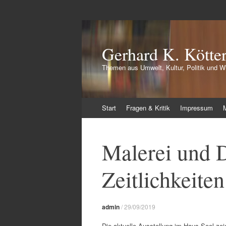
Gerhard K. Kötte
Themen aus Umwelt, Kultur, Politik und Wi
Zum
Start
Fragen & Kritik
Impressum
Inhalt
springen
Malerei und D
Zeitlichkeite
admin
/
29/09/2019
Die aktuelle Ausstellung im Haus Seel ze