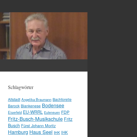
Schlagwörter
Altstadt
Bachforelle
Angelika Braumann
Bodensee
Barock
Blankenese
EU-WRRL
FDP
Eiserfeld
Euteneuen
Fritz-Busch-Musikschule
Fritz
Busch
Fürst Johann Moritz
Hamburg
Haus Seel
IHK
IHK