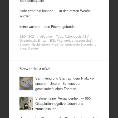
Schadensquelle
nicht ermitteln können – in der letzten Woche
wurden
keine weiteren toten Fische gefunden.
12/04/2021
in
Allgemein
. Tags:
Achenbach
,
ASV
Gosenbach
,
Elritzen
,
ESi
,
Fischereigenossenschaft
Siegen
,
Fischsterben
,
Kreisfischereiverein Siegerland
,
Sieg
,
Siegen
Verwandte Artikel
Sammlung und Start auf dem Platz vor
unserem Unteren Schloss zu
gesellschaftlichen Themen
Visionen einer Vergangenheit — 550
Glasplattennegative lassen uns
zurückblicken