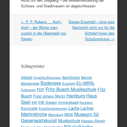
Rund um den Siegberg – die Wiederherstellung der
Schloss- und Stadtmauern ist abgeschlossen
Artikel
←
P. P. Rubens … April /
Siegen-Eiserfeld – eine gute
Navigation
April – der Winter kam
Nachricht nicht nur für die
zurück in die Oberstadt von
Schüler*innen des
Siegen
Schulzentrums
→
Schlagwörter
Altstadt
Bachforelle
Barock
Angelika Braumann
Bodensee
EU-WRRL
Blankenese
Eiserfeld
Fritz-Busch-Musikschule
FDP
Fritz
Euteneuen
Hamburg
Haus
Busch
Fürst Johann Moritz
Seel
IHK Siegen
Immenstaad
IHK
Konstanz
Lachs
Lachse
Kornmarkt
Kreisfischereiverein
Martinikirche
Museum für
MGK
Meersburg
Gegenwartskunst
Musikschule
Nassau-Siegen
Nikolaikirche
Nienstedten
Niederschelden