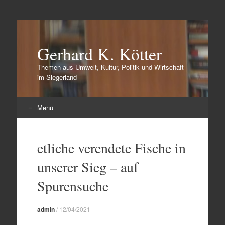
Gerhard K. Kötter
Themen aus Umwelt, Kultur, Politik und Wirtschaft
im Siegerland
Menü
Zum
Inhalt
etliche verendete Fische in
springen
unserer Sieg – auf
Spurensuche
admin
/
12/04/2021