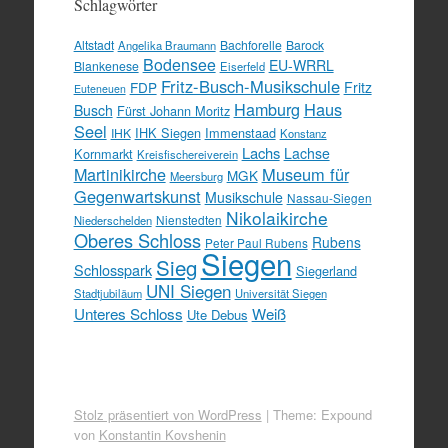
Schlagwörter
Altstadt
Bachforelle
Barock
Angelika Braumann
Bodensee
EU-WRRL
Blankenese
Eiserfeld
Fritz-Busch-Musikschule
FDP
Fritz
Euteneuen
Hamburg
Haus
Busch
Fürst Johann Moritz
Seel
IHK Siegen
Immenstaad
IHK
Konstanz
Lachs
Lachse
Kornmarkt
Kreisfischereiverein
Martinikirche
Museum für
MGK
Meersburg
Gegenwartskunst
Musikschule
Nassau-Siegen
Nikolaikirche
Nienstedten
Niederschelden
Oberes Schloss
Rubens
Peter Paul Rubens
Siegen
Sieg
Schlosspark
Siegerland
UNI Siegen
Stadtjubiläum
Universität Siegen
Unteres Schloss
Weiß
Ute Debus
Stolz präsentiert von WordPress
|
Theme: Expound
von
Konstantin Kovshenin