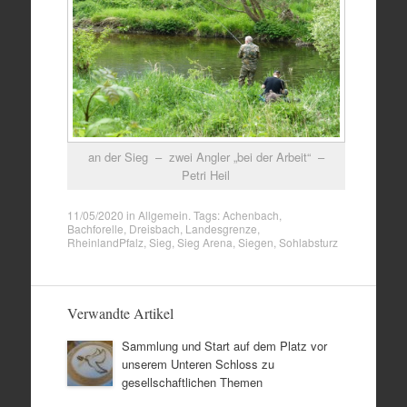
an der Sieg – zwei Angler „bei der Arbeit“ –
Petri Heil
11/05/2020
in
Allgemein
. Tags:
Achenbach
,
Bachforelle
,
Dreisbach
,
Landesgrenze
,
RheinlandPfalz
,
Sieg
,
Sieg Arena
,
Siegen
,
Sohlabsturz
Verwandte Artikel
Sammlung und Start auf dem Platz vor
unserem Unteren Schloss zu
gesellschaftlichen Themen