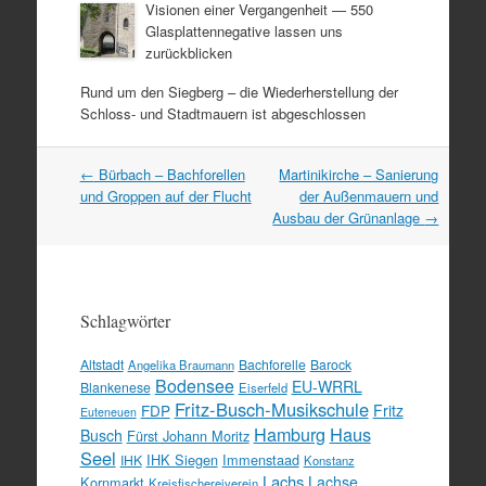
Visionen einer Vergangenheit — 550
Glasplattennegative lassen uns
zurückblicken
Rund um den Siegberg – die Wiederherstellung der
Schloss- und Stadtmauern ist abgeschlossen
Artikel
←
Bürbach – Bachforellen
Martinikirche – Sanierung
Navigation
und Groppen auf der Flucht
der Außenmauern und
Ausbau der Grünanlage
→
Schlagwörter
Altstadt
Bachforelle
Barock
Angelika Braumann
Bodensee
EU-WRRL
Blankenese
Eiserfeld
Fritz-Busch-Musikschule
FDP
Fritz
Euteneuen
Hamburg
Haus
Busch
Fürst Johann Moritz
Seel
IHK Siegen
Immenstaad
IHK
Konstanz
Lachs
Lachse
Kornmarkt
Kreisfischereiverein