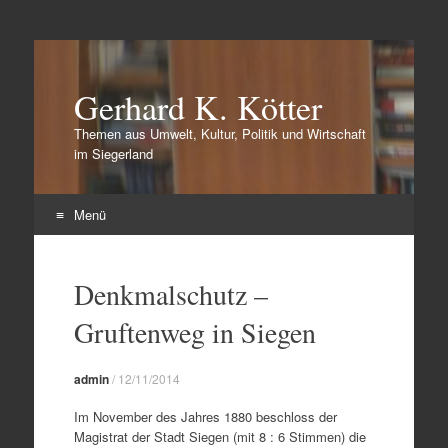
Gerhard K. Kötter
Themen aus Umwelt, Kultur, Politik und Wirtschaft
im Siegerland
Menü
Zum
Inhalt
Denkmalschutz –
springen
Gruftenweg in Siegen
admin
/
12/11/2014
Im November des Jahres 1880 beschloss der
Magistrat der Stadt Siegen (mit 8 : 6 Stimmen) die