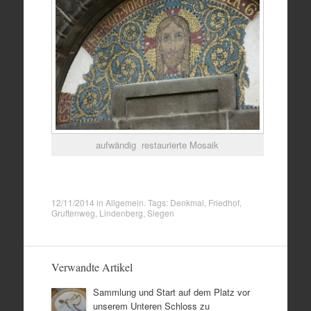
aufwändig restaurierte Mosaik
12/11/2014
in
Allgemein
. Tags:
Denkmal
,
Friedhof
,
Gruftenweg
,
Lindenberg
,
Siegen
Verwandte Artikel
Sammlung und Start auf dem Platz vor
unserem Unteren Schloss zu