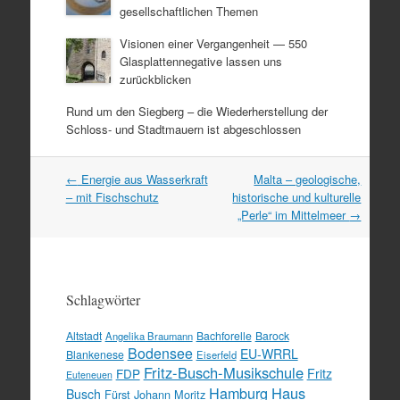
gesellschaftlichen Themen
Visionen einer Vergangenheit — 550
Glasplattennegative lassen uns
zurückblicken
Rund um den Siegberg – die Wiederherstellung der
Schloss- und Stadtmauern ist abgeschlossen
Artikel
←
Energie aus Wasserkraft
Malta – geologische,
Navigation
– mit Fischschutz
historische und kulturelle
„Perle“ im Mittelmeer
→
Schlagwörter
Altstadt
Bachforelle
Barock
Angelika Braumann
Bodensee
EU-WRRL
Blankenese
Eiserfeld
Fritz-Busch-Musikschule
FDP
Fritz
Euteneuen
Hamburg
Haus
Busch
Fürst Johann Moritz