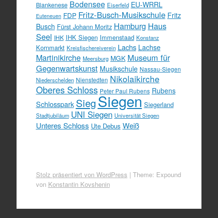
Bodensee
EU-WRRL
Blankenese
Eiserfeld
Fritz-Busch-Musikschule
FDP
Fritz
Euteneuen
Hamburg
Haus
Busch
Fürst Johann Moritz
Seel
IHK Siegen
Immenstaad
IHK
Konstanz
Lachs
Lachse
Kornmarkt
Kreisfischereiverein
Martinikirche
Museum für
MGK
Meersburg
Gegenwartskunst
Musikschule
Nassau-Siegen
Nikolaikirche
Nienstedten
Niederschelden
Oberes Schloss
Rubens
Peter Paul Rubens
Siegen
Sieg
Schlosspark
Siegerland
UNI Siegen
Stadtjubiläum
Universität Siegen
Unteres Schloss
Weiß
Ute Debus
Stolz präsentiert von WordPress
|
Theme: Expound
von
Konstantin Kovshenin