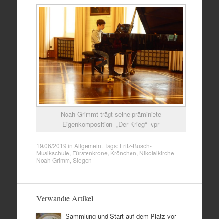
Noah Grimmt trägt seine präminiete
Eigenkomposition „Der Krieg“ vpr
19/06/2019
in
Allgemein
. Tags:
Fritz-Busch-
Musikschule
,
Fürstenkrone
,
Krönchen
,
Nikolaikirche
,
Noah Grimm
,
Siegen
Verwandte Artikel
Sammlung und Start auf dem Platz vor