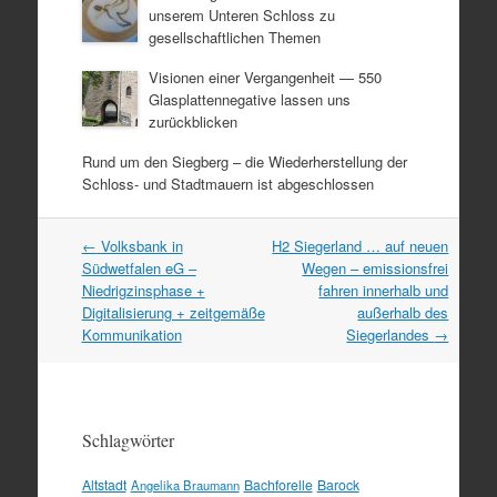
unserem Unteren Schloss zu
gesellschaftlichen Themen
Visionen einer Vergangenheit — 550
Glasplattennegative lassen uns
zurückblicken
Rund um den Siegberg – die Wiederherstellung der
Schloss- und Stadtmauern ist abgeschlossen
Artikel
←
Volksbank in
H2 Siegerland … auf neuen
Navigation
Südwetfalen eG –
Wegen – emissionsfrei
Niedrigzinsphase +
fahren innerhalb und
Digitalisierung + zeitgemäße
außerhalb des
Kommunikation
Siegerlandes
→
Schlagwörter
Altstadt
Bachforelle
Barock
Angelika Braumann