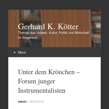
Gerhard K. Kötter
Themen aus Umwelt, Kultur, Politik und Wirtschaft
im Siegerland
Menü
Zum
Inhalt
Unter dem Krönchen –
springen
Forum junger
Instrumentalisten
admin
/
19/06/2019