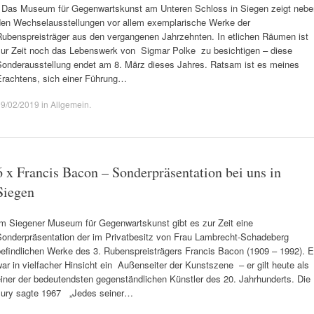
Das Museum für Gegenwartskunst am Unteren Schloss in Siegen zeigt nebe
den Wechselausstellungen vor allem exemplarische Werke der
Rubenspreisträger aus den vergangenen Jahrzehnten. In etlichen Räumen ist
zur Zeit noch das Lebenswerk von Sigmar Polke zu besichtigen – diese
Sonderausstellung endet am 8. März dieses Jahres. Ratsam ist es meines
Erachtens, sich einer Führung…
09/02/2019
in
Allgemein
.
6 x Francis Bacon – Sonderpräsentation bei uns in
Siegen
Im Siegener Museum für Gegenwartskunst gibt es zur Zeit eine
Sonderpräsentation der im Privatbesitz von Frau Lambrecht-Schadeberg
befindlichen Werke des 3. Rubenspreisträgers Francis Bacon (1909 – 1992). E
ar in vielfacher Hinsicht ein Außenseiter der Kunstszene – er gilt heute als
iner der bedeutendsten gegenständlichen Künstler des 20. Jahrhunderts. Die
Jury sagte 1967 „Jedes seiner…