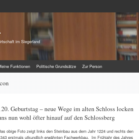
r
rtschaft im Siegerland
Meine Funktionen
Politische Grundsätze
Zur Person
acon
120. Geburtstag – neue Wege im alten Schloss locken
uns nun wohl öfter hinauf auf den Schlossberg
Das obige Foto zeigt links den Steinbau aus dem Jahr 1224 und rechts den
1343 erstmals utkundlich erwähnten Fachwerkbau. Im Frühjahr des Jahres