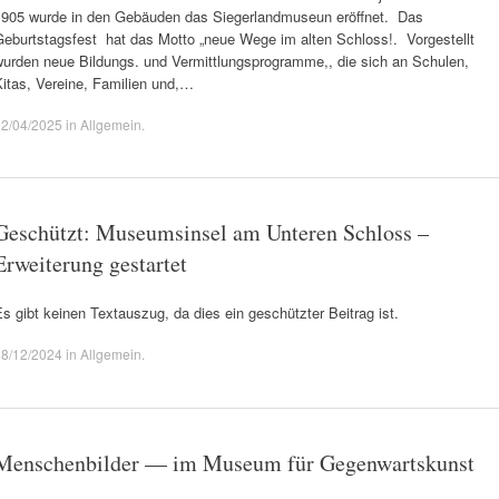
1905 wurde in den Gebäuden das Siegerlandmuseun eröffnet. Das
Geburtstagsfest hat das Motto „neue Wege im alten Schloss!. Vorgestellt
wurden neue Bildungs. und Vermittlungsprogramme,, die sich an Schulen,
itas, Vereine, Familien und,…
02/04/2025
in
Allgemein
.
Geschützt: Museumsinsel am Unteren Schloss –
Erweiterung gestartet
s gibt keinen Textauszug, da dies ein geschützter Beitrag ist.
18/12/2024
in
Allgemein
.
Menschenbilder — im Museum für Gegenwartskunst