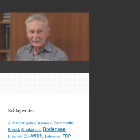
Schlagwörter
Altstadt
Bachforelle
Angelika Braumann
Bodensee
Barock
Blankenese
EU-WRRL
FDP
Eiserfeld
Euteneuen