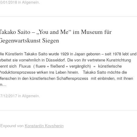
10/01/2018
in
Allgemein
.
Takako Saito – „You and Me“ im Museum für
Gegenwartskunst Siegen
ie Künstlerin Takako Saito wurde 1929 in Japan geboren – seit 1978 lebt und
rbeitet sie vornehmlich in Düsseldorf. Die von ihr vertretene Kunstrichtung
ennt sich Fluxus ( fluere = fließend = vergänglich) = künstlerische
Produktionsprozesse wirken ins Leben hinein. Takako Saito möchte die
Menschen in den künstlerischen Schaffensprozess mit einbinden, mit ihnen
im…
27/12/2017
in
Allgemein
.
 Expound von
Konstantin Kovshenin