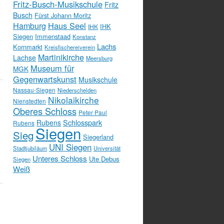
Fritz-Busch-Musikschule
Fritz
Busch
Fürst Johann Moritz
Hamburg
Haus Seel
IHK
IHK
Siegen
Immenstaad
Konstanz
Lachs
Kornmarkt
Kreisfischereiverein
Martinikirche
Lachse
Meersburg
Museum für
MGK
Gegenwartskunst
Musikschule
Nassau-Siegen
Niederschelden
Nikolaikirche
Nienstedten
Oberes Schloss
Peter Paul
Schlosspark
Rubens
Rubens
Siegen
Sieg
Siegerland
UNI Siegen
Stadtjubiläum
Universität
Unteres Schloss
Ute Debus
Siegen
Weiß