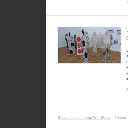
D
a
n
Stolz präsentiert von WordPress
|
Theme: