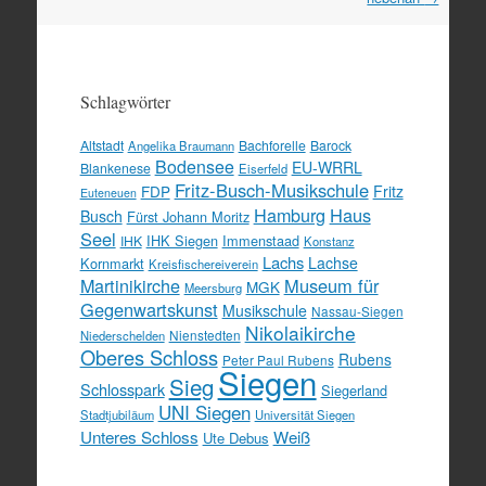
Schlagwörter
Altstadt
Bachforelle
Barock
Angelika Braumann
Bodensee
EU-WRRL
Blankenese
Eiserfeld
Fritz-Busch-Musikschule
FDP
Fritz
Euteneuen
Hamburg
Haus
Busch
Fürst Johann Moritz
Seel
IHK Siegen
Immenstaad
IHK
Konstanz
Lachs
Lachse
Kornmarkt
Kreisfischereiverein
Martinikirche
Museum für
MGK
Meersburg
Gegenwartskunst
Musikschule
Nassau-Siegen
Nikolaikirche
Nienstedten
Niederschelden
Oberes Schloss
Rubens
Peter Paul Rubens
Siegen
Sieg
Schlosspark
Siegerland
UNI Siegen
Stadtjubiläum
Universität Siegen
Unteres Schloss
Weiß
Ute Debus