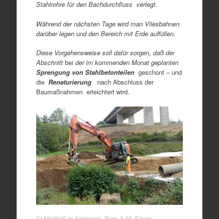
Stahlrohre für den Bachdurchfluss verlegt.
Während der nächsten Tage wird man Vliesbahnen
darüber legen und den Bereich mit Erde auffüllen.
Diese Vorgehensweise soll dafür sorgen, daß der
Abschnitt
bei
der im kommenden Monat geplanten
Sprengung von Stahlbetonteilen
geschont – und
die
Renaturierung
nach Abschluss der
Baumaßnahmen erleichtert wird.
01/09/2020
in
Allgemein
. Tags:
A 45
,
Eisern
,