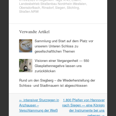
Landesbetrieb Straßenbau Nordrhein-Wesfalen
,
Obersdorfbach
,
Rinsdorf
,
Siegen
,
Stichling
,
Straßen.NRW
Verwandte Artikel
Sammlung und Start auf dem Platz vor
unserem Unteren Schloss zu
gesellschaftlichen Themen
Visionen einer Vergangenheit — 550
Glasplattennegative lassen uns
zurückblicken
Rund um den Siegberg – die Wiederherstellung der
Schloss- und Stadtmauern ist abgeschlossen
Artikel
←
intensiver Sturzregen in
1.800 Pfeifen von Hannover
Navigation
Anzhausen –
nach Siegen — eine Königin
Verschlammung der Weiß
der Instrumente bei uns
nebenan
→