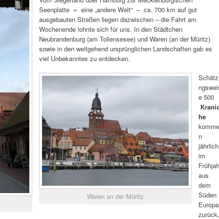
Seenplatte = eine „andere Welt“ – ca. 700 km auf gut
ausgebauten Straßen liegen dazwischen – die Fahrt am
Wochenende lohnte sich für uns. In den Städtchen
Neubrandenburg (am Tollensesee) und Waren (an der Müritz)
sowie in den weitgehend ursprünglichen Landschaften gab es
viel Unbekanntes zu entdecken.
Schätz
ngswei
e 500
Krani
he
komm
n
jährlich
im
Frühjah
aus
dem
Süden
Waren an der Müritz
Europa
zurück