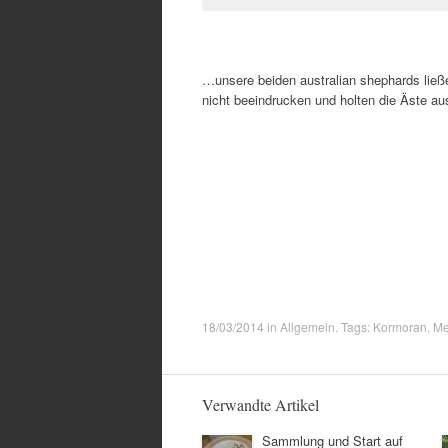
…unsere beiden australian shephards ließe
nicht beeindrucken und holten die Äste au
18/03/2014
in
Allgemein
. Tags:
Kormoran
,
Me
Verwandte Artikel
Sammlung und Start auf