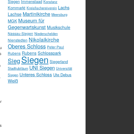
Siegen
Immenstaad
Konstanz
Lachs
Kornmarkt
Kreisfischereiverein
Martinikirche
Lachse
Meersburg
Museum für
MGK
Gegenwartskunst
Musikschule
Nassau-Siegen
Niederschelden
Nikolaikirche
Nienstedten
Oberes Schloss
Peter Paul
u
Schlosspark
Rubens
s
Rubens
Siegen
Sieg
Siegerland
c
UNI Siegen
Stadtjubiläum
Universität
Unteres Schloss
Ute Debus
Siegen
e
Weiß
r
s
,