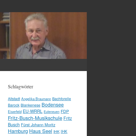
Schlagwörter
Altstadt
Bachforelle
Angelika Braumann
Bodensee
Barock
Blankenese
EU-WRRL
FDP
Eiserfeld
Euteneuen
Fritz-Busch-Musikschule
Fritz
Busch
Fürst Johann Moritz
Hamburg
Haus Seel
IHK
IHK