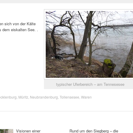
n sich von der Kälte
s dem eiskalten See. .
typischer Uferbereich – am Tennesesee
cklenburg
,
Müritz
,
Neubrandenburg
,
Tollensesee
,
Waren
Visionen einer
Rund um den Siegberg – die