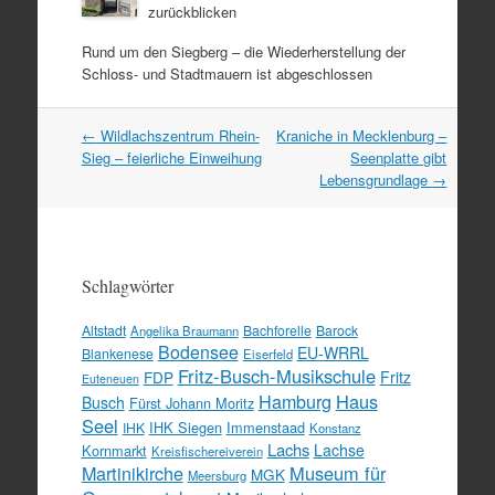
zurückblicken
Rund um den Siegberg – die Wiederherstellung der
Schloss- und Stadtmauern ist abgeschlossen
Artikel
←
Wildlachszentrum Rhein-
Kraniche in Mecklenburg –
Navigation
Sieg – feierliche Einweihung
Seenplatte gibt
Lebensgrundlage
→
Schlagwörter
Altstadt
Bachforelle
Barock
Angelika Braumann
Bodensee
EU-WRRL
Blankenese
Eiserfeld
Fritz-Busch-Musikschule
FDP
Fritz
Euteneuen
Hamburg
Haus
Busch
Fürst Johann Moritz
Seel
IHK Siegen
Immenstaad
IHK
Konstanz
Lachs
Lachse
Kornmarkt
Kreisfischereiverein
Martinikirche
Museum für
MGK
Meersburg