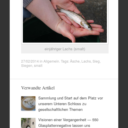
einjähriger Lachs (smalt)
27/02/2014
in
Allgemein
. Tags:
Äsche
,
Lachs
,
Sieg
,
Siegen
,
smalt
Verwandte Artikel
Sammlung und Start auf dem Platz vor
unserem Unteren Schloss zu
gesellschaftlichen Themen
Visionen einer Vergangenheit — 550
Glasplattennegative lassen uns