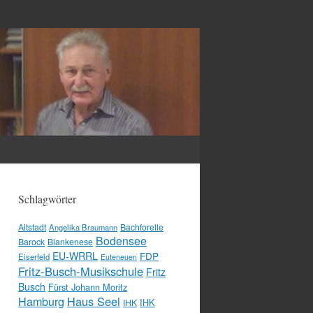
Schlagwörter
Altstadt
Bachforelle
Angelika Braumann
Bodensee
Barock
Blankenese
EU-WRRL
FDP
Eiserfeld
Euteneuen
Fritz-Busch-Musikschule
Fritz
Busch
Fürst Johann Moritz
Hamburg
Haus Seel
IHK
IHK