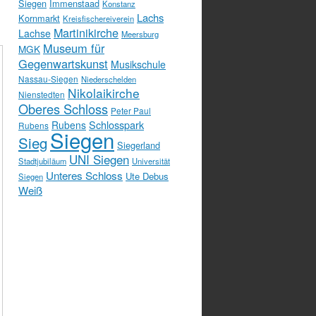
Siegen
Immenstaad
Konstanz
Lachs
Kornmarkt
Kreisfischereiverein
Martinikirche
Lachse
Meersburg
Museum für
MGK
Gegenwartskunst
Musikschule
Nassau-Siegen
Niederschelden
Nikolaikirche
Nienstedten
Oberes Schloss
Peter Paul
Schlosspark
Rubens
Rubens
Siegen
Sieg
Siegerland
UNI Siegen
Stadtjubiläum
Universität
Unteres Schloss
Ute Debus
Siegen
Weiß