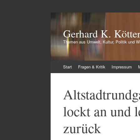
Gerhard K. Kötte
Themen aus Umwelt, Kultur, Politik und Wi
Zum
Start
Fragen & Kritik
Impressum
Inhalt
springen
Altstadtrundg
lockt an und 
zurück