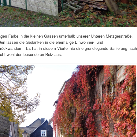
ngen Farbe in die kleinen Gassen unterhalb unserer Unteren Metzgerstraße.
en lassen die Gedanken in die ehemalige Einwohner- und
urückwandern. Es hat in diesem Viertel nie eine grundlegende Sanierung nach
ht wohl den besonderen Reiz aus.