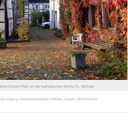
rer-Ochse-Platz an der katholischen Kirche St. Michael
tadtrundgang
,
Handwerkerviertel
,
Oktober
,
Siegen
,
Wohnzimmer