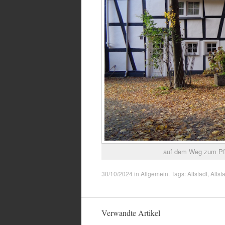
auf dem Weg zum Pfar
30/10/2024
in
Allgemein
. Tags:
Altstadt
,
Alts
Verwandte Artikel