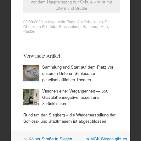
vor dem Haupteingang zur Schule – Mira mit
Eltern und Bruder
03/09/2023
in
Allgemein
. Tags:
Am Schulkamp
,
Dr.
Chriszoph Schröder
,
Einschulung
,
Hamburg
,
Mira
,
Pastor
Verwandte Artikel
Sammlung und Start auf dem Platz vor
unserem Unteren Schloss zu
gesellschaftlichen Themen
Visionen einer Vergangenheit — 550
Glasplattennegative lassen uns
zurückblicken
Rund um den Siegberg – die Wiederherstellung der
Schloss- und Stadtmauern ist abgeschlossen
Artikel
←
Kölner Straße in Siegen
Im MGK Siegen gibt es