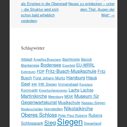
Navigation
als Einstieg in die Oberstadt
Neues zu entdecken – unter
– die Struktur wird sich
dem Titel „Augen der
schon bald erheblich
Welt“
→
verändern
Schlagwörter
Altstadt
Bachforelle
Barock
Angelika Braumann
Bodensee
EU-WRRL
Blankenese
Eiserfeld
Fritz-Busch-Musikschule
FDP
Fritz
Euteneuen
Hamburg
Haus
Busch
Fürst Johann Moritz
Seel
IHK Siegen
Immenstaad
IHK
Konstanz
Lachs
Lachse
Kornmarkt
Kreisfischereiverein
Martinikirche
Museum für
MGK
Meersburg
Gegenwartskunst
Musikschule
Nassau-Siegen
Nikolaikirche
Nienstedten
Niederschelden
Oberes Schloss
Rubens
Peter Paul Rubens
Siegen
Sieg
Schlosspark
Siegerland