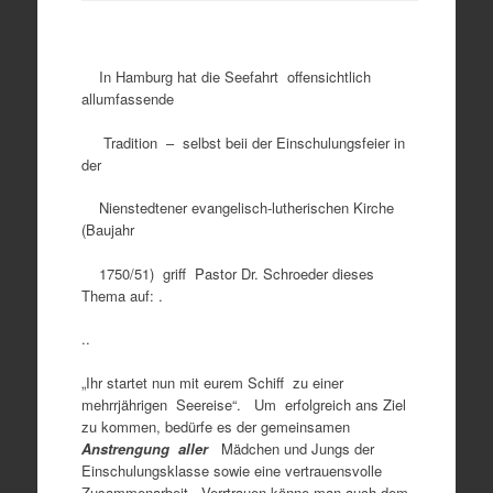
In Hamburg hat die Seefahrt offensichtlich
allumfassende
Tradition – selbst beii der Einschulungsfeier in
der
Nienstedtener evangelisch-lutherischen Kirche
(Baujahr
1750/51) griff Pastor Dr. Schroeder dieses
Thema auf: .
..
„Ihr startet nun mit eurem Schiff zu einer
mehrrjährigen Seereise“. Um erfolgreich ans Ziel
zu kommen, bedürfe es der gemeinsamen
Anstrengung aller
Mädchen und Jungs der
Einschulungsklasse sowie eine vertrauensvolle
Zusammenarbeit. Verrtrauen könne man auch dem