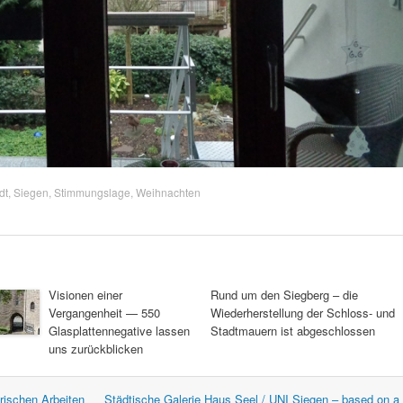
dt
,
Siegen
,
Stimmungslage
,
Weihnachten
Visionen einer
Rund um den Siegberg – die
Vergangenheit — 550
Wiederherstellung der Schloss- und
Glasplattennegative lassen
Stadtmauern ist abgeschlossen
uns zurückblicken
rischen Arbeiten
Städtische Galerie Haus Seel / UNI Siegen – based on a