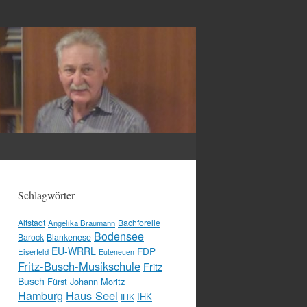
Schlagwörter
Altstadt
Bachforelle
Angelika Braumann
Bodensee
Barock
Blankenese
EU-WRRL
FDP
Eiserfeld
Euteneuen
Fritz-Busch-Musikschule
Fritz
Busch
Fürst Johann Moritz
Hamburg
Haus Seel
IHK
IHK