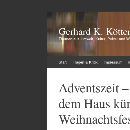
Gerhard K. Kötte
Themen aus Umwelt, Kultur, Politik und Wi
Zum
Start
Fragen & Kritik
Impressum
Inhalt
springen
Adventszeit –
dem Haus kün
Weihnachtsfes