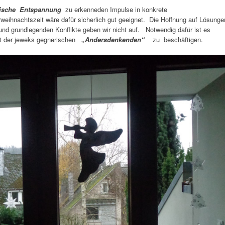
ärische Entspannung
zu erkenneden Impulse in konkrete
eihnachtszeit wäre dafür sicherlich gut geeignet. Die Hoffnung auf Lösunge
nd grundlegenden Konflikte geben wir nicht auf. Notwendig dafür ist es
elt der jeweks gegnerischen
„Andersdenkenden“
zu beschäftigen.