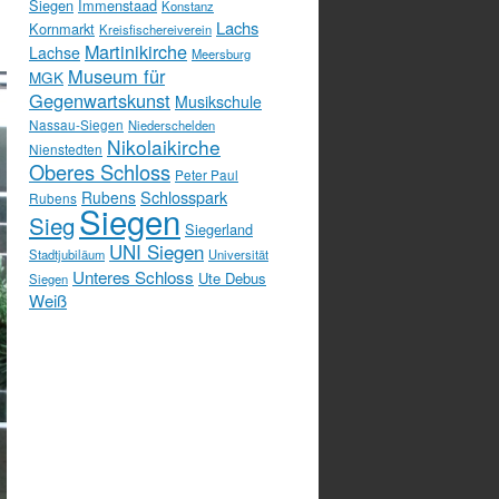
Siegen
Immenstaad
Konstanz
Lachs
Kornmarkt
Kreisfischereiverein
Martinikirche
Lachse
Meersburg
Museum für
MGK
Gegenwartskunst
Musikschule
Nassau-Siegen
Niederschelden
Nikolaikirche
Nienstedten
Oberes Schloss
Peter Paul
Schlosspark
Rubens
Rubens
Siegen
Sieg
Siegerland
UNI Siegen
Stadtjubiläum
Universität
Unteres Schloss
Ute Debus
Siegen
Weiß