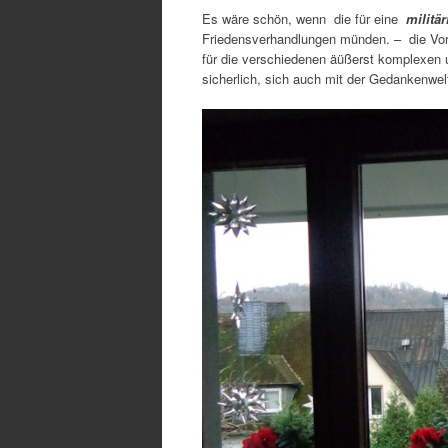
Es wäre schön, wenn die für eine
milit
Friedensverhandlungen münden. – die Vorw
für die verschiedenen äüßerst komplexen u
sicherlich, sich auch mit der Gedankenw