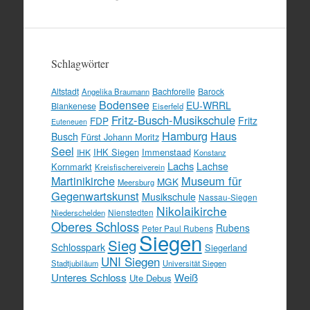
Schlagwörter
Altstadt
Bachforelle
Barock
Angelika Braumann
Bodensee
EU-WRRL
Blankenese
Eiserfeld
Fritz-Busch-Musikschule
FDP
Fritz
Euteneuen
Hamburg
Haus
Busch
Fürst Johann Moritz
Seel
IHK Siegen
Immenstaad
IHK
Konstanz
Lachs
Lachse
Kornmarkt
Kreisfischereiverein
Martinikirche
Museum für
MGK
Meersburg
Gegenwartskunst
Musikschule
Nassau-Siegen
Nikolaikirche
Nienstedten
Niederschelden
Oberes Schloss
Rubens
Peter Paul Rubens
Siegen
Sieg
Schlosspark
Siegerland
UNI Siegen
Stadtjubiläum
Universität Siegen
Unteres Schloss
Weiß
Ute Debus