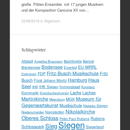
große Flöten-Ensemble mit 17 jungen Musikern
und der Komposition Cancona XII von…
22/06/2018
in
Allgemein
.
Schlagwörter
Altstadt
Bachforelle
Barock
Angelika Braumann
Bodensee
EU-WRRL
Blankenese
Eiserfeld
Fritz-Busch-Musikschule
FDP
Fritz
Euteneuen
Hamburg
Haus
Busch
Fürst Johann Moritz
Seel
IHK Siegen
Immenstaad
IHK
Konstanz
Lachs
Lachse
Kornmarkt
Kreisfischereiverein
Martinikirche
Museum für
MGK
Meersburg
Gegenwartskunst
Musikschule
Nassau-Siegen
Nikolaikirche
Nienstedten
Niederschelden
Oberes Schloss
Rubens
Peter Paul Rubens
Siegen
Sieg
Schlosspark
Siegerland