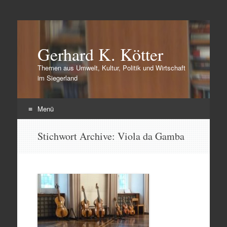
Gerhard K. Kötter
Themen aus Umwelt, Kultur, Politik und Wirtschaft
im Siegerland
Menü
Zum
Stichwort Archive:
Viola da Gamba
Inhalt
springen