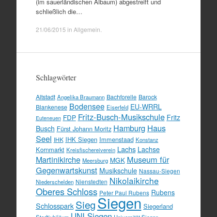
(im sauerländischen Albaum) abgestreift und
schließlich die…
21/06/2015
in
Allgemein
.
Schlagwörter
Altstadt
Bachforelle
Barock
Angelika Braumann
Bodensee
EU-WRRL
Blankenese
Eiserfeld
Fritz-Busch-Musikschule
FDP
Fritz
Euteneuen
Hamburg
Haus
Busch
Fürst Johann Moritz
Seel
IHK Siegen
Immenstaad
IHK
Konstanz
Lachs
Lachse
Kornmarkt
Kreisfischereiverein
Martinikirche
Museum für
MGK
Meersburg
Gegenwartskunst
Musikschule
Nassau-Siegen
Nikolaikirche
Nienstedten
Niederschelden
Oberes Schloss
Rubens
Peter Paul Rubens
Siegen
Sieg
Schlosspark
Siegerland
UNI Siegen