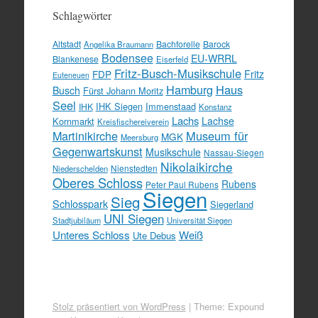
Schlagwörter
Altstadt
Bachforelle
Barock
Angelika Braumann
Bodensee
EU-WRRL
Blankenese
Eiserfeld
Fritz-Busch-Musikschule
FDP
Fritz
Euteneuen
Hamburg
Haus
Busch
Fürst Johann Moritz
Seel
IHK Siegen
Immenstaad
IHK
Konstanz
Lachs
Lachse
Kornmarkt
Kreisfischereiverein
Martinikirche
Museum für
MGK
Meersburg
Gegenwartskunst
Musikschule
Nassau-Siegen
Nikolaikirche
Nienstedten
Niederschelden
Oberes Schloss
Rubens
Peter Paul Rubens
Siegen
Sieg
Schlosspark
Siegerland
UNI Siegen
Stadtjubiläum
Universität Siegen
Unteres Schloss
Weiß
Ute Debus
Stolz präsentiert von WordPress
|
Theme: Expound