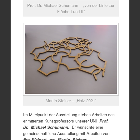
Prof. Dr. Michael Schumann „von der Linie zur
Fläche I und II“
Martin Steiner – „Holz 2021“
Im Mitelpunkt der Ausstellung stehen Arbeiten des
erimitierten Kunstprofessors unserer UNI
Prof.
Dr. Michael Schumann
.
Er wünschte eine
gemeinschaftliche Ausstellung mit Arbeiten von
E
va Weinert
und
Martin Steiner