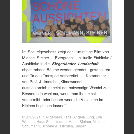
Im Sockelgeschoss zeigt der 11minütige Film von
Michael Steiner „Evergreen“ aktuelle Einblicke /
Ausblicke in die
S
iegerländer Landschaft
–
abgestorbene Bäume werden gerodet, geschnitten
und für den Transport vorbereitet … Kommentar
von Prof. J. Imorde: „Klimawandel –
aussichtsreich scheint der notwendige Wandel zum
Besseren ja wohl nur, wenn man ihn selbst
vorantreibt, oder besser wenn die Vielen ihn im
Kleinen beginnen lassen“.
05/09/2021
in
Allgemein
. Tags:
Angela Jung
,
Eva
Weinert
,
Haus Seel
,
Imorde
,
Martin Steiner
,
Michael
Schumann
,
Schöne Aussichten
,
Siegen