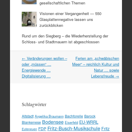
gesellschaftlichen Themen
Visionen einer Vergangenheit — 550
Glasplattennegative lassen uns
zurückblicken
Rund um den Siegberg – die Wiederherstellung der
Schloss- und Stadtmauern ist abgeschlossen
Artikel
←
Veränderungen wollen –
Ferien am „schwäbischen
Navigation
oder „müssen“ …
Meer“ – reichlich Kultur und
Energiewende …
Natur … sowie
Digitalisierung …
Lebensfreude
→
Schlagwörter
Altstadt
Bachforelle
Barock
Angelika Braumann
Bodensee
EU-WRRL
Blankenese
Eiserfeld
Fritz-Busch-Musikschule
FDP
Fritz
Euteneuen