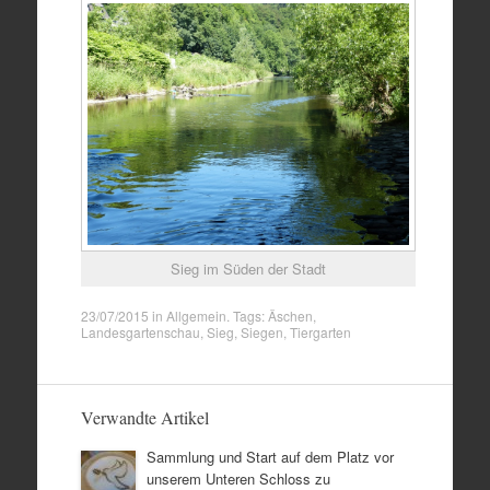
Sieg im Süden der Stadt
23/07/2015
in
Allgemein
. Tags:
Äschen
,
Landesgartenschau
,
Sieg
,
Siegen
,
Tiergarten
Verwandte Artikel
Sammlung und Start auf dem Platz vor
unserem Unteren Schloss zu