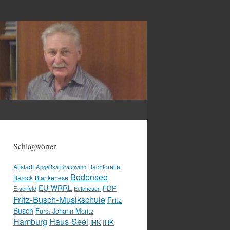
Schlagwörter
Altstadt
Bachforelle
Angelika Braumann
Bodensee
Barock
Blankenese
EU-WRRL
FDP
Eiserfeld
Euteneuen
Fritz-Busch-Musikschule
Fritz
Busch
Fürst Johann Moritz
Hamburg
Haus Seel
IHK
IHK