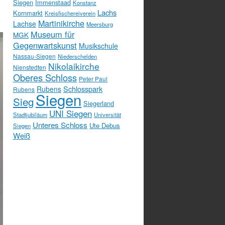
Siegen
Immenstaad
Konstanz
Lachs
Kornmarkt
Kreisfischereiverein
Martinikirche
Lachse
Meersburg
Museum für
MGK
Gegenwartskunst
Musikschule
Nassau-Siegen
Niederschelden
Nikolaikirche
Nienstedten
Oberes Schloss
Peter Paul
Schlosspark
Rubens
Rubens
Siegen
Sieg
Siegerland
UNI Siegen
Stadtjubiläum
Universität
Unteres Schloss
Ute Debus
Siegen
Weiß