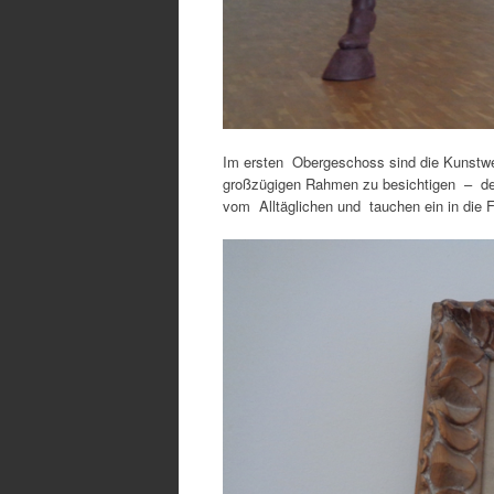
Im ersten Obergeschoss sind die Kunstwe
großzügigen Rahmen zu besichtigen – de
vom Alltäglichen und tauchen ein in die F