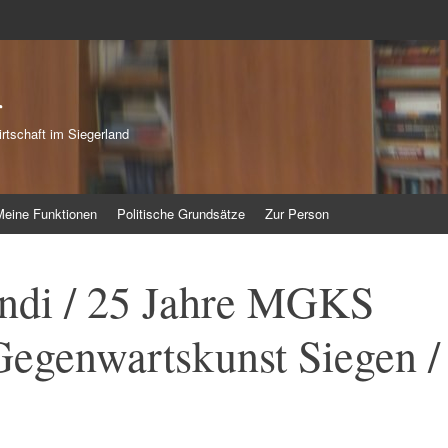
r
rtschaft im Siegerland
Meine Funktionen
Politische Grundsätze
Zur Person
ndi / 25 Jahre MGKS
egenwartskunst Siegen /