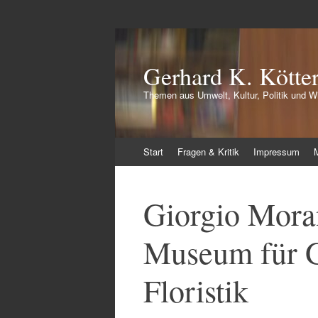
Gerhard K. Kötte
Themen aus Umwelt, Kultur, Politik und Wi
Zum
Start
Fragen & Kritik
Impressum
Inhalt
springen
Giorgio Mora
Museum für G
Floristik