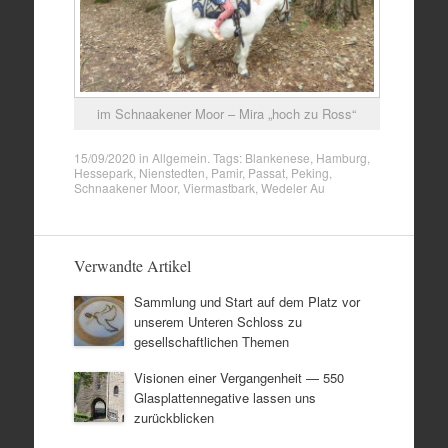
im Schnaakener Moor – Mira „hoch zu Ross“
15/09/2020
in
Allgemein
. Tags:
Blankenese
,
Hamburg
,
Hessepark
,
Nienstedten
,
Pamir
,
Passat
,
Peking
,
Schnaakener Moor
,
Viermastbark
,
Wedeler Au
Verwandte Artikel
Sammlung und Start auf dem Platz vor
unserem Unteren Schloss zu
gesellschaftlichen Themen
Visionen einer Vergangenheit — 550
Glasplattennegative lassen uns
zurückblicken