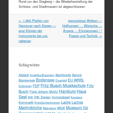
Rund um den Siegberg – die Wiederherstellung der
Schloss- und Stadtmauern ist abgeschlossen
Artikel
←
1.800 Pfeifen von
grenzenlose Wolken —
Navigation
Hannover nach Siegen —
Hoffnungen … Wünsche …
eine Königin der
Ängste … Erinnerungen / /
Instrumente bei uns
Poesie und Technik
→
nebenan
Schlagwörter
Altstadt
Bachforelle
Barock
Angelika Braumann
Bodensee
EU-WRRL
Blankenese
Eiserfeld
Fritz-Busch-Musikschule
FDP
Fritz
Euteneuen
Hamburg
Haus
Busch
Fürst Johann Moritz
Seel
IHK Siegen
Immenstaad
IHK
Konstanz
Lachs
Lachse
Kornmarkt
Kreisfischereiverein
Martinikirche
Museum für
MGK
Meersburg