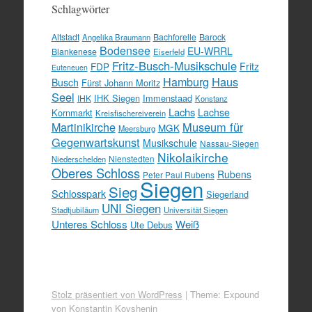
Schlagwörter
Altstadt
Bachforelle
Barock
Angelika Braumann
Bodensee
EU-WRRL
Blankenese
Eiserfeld
Fritz-Busch-Musikschule
FDP
Fritz
Euteneuen
Hamburg
Haus
Busch
Fürst Johann Moritz
Seel
IHK Siegen
Immenstaad
IHK
Konstanz
Lachs
Lachse
Kornmarkt
Kreisfischereiverein
Martinikirche
Museum für
MGK
Meersburg
Gegenwartskunst
Musikschule
Nassau-Siegen
Nikolaikirche
Nienstedten
Niederschelden
Oberes Schloss
Rubens
Peter Paul Rubens
Siegen
Sieg
Schlosspark
Siegerland
UNI Siegen
Stadtjubiläum
Universität Siegen
Unteres Schloss
Weiß
Ute Debus
Stolz präsentiert von WordPress
|
Theme: Expound
von
Konstantin Kovshenin