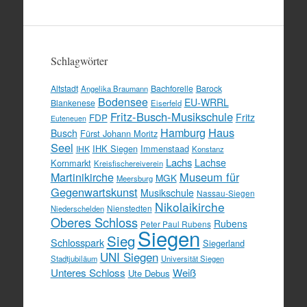
Schlagwörter
Altstadt
Bachforelle
Barock
Angelika Braumann
Bodensee
EU-WRRL
Blankenese
Eiserfeld
Fritz-Busch-Musikschule
FDP
Fritz
Euteneuen
Hamburg
Haus
Busch
Fürst Johann Moritz
Seel
IHK Siegen
Immenstaad
IHK
Konstanz
Lachs
Lachse
Kornmarkt
Kreisfischereiverein
Martinikirche
Museum für
MGK
Meersburg
Gegenwartskunst
Musikschule
Nassau-Siegen
Nikolaikirche
Nienstedten
Niederschelden
Oberes Schloss
Rubens
Peter Paul Rubens
Siegen
Sieg
Schlosspark
Siegerland
UNI Siegen
Stadtjubiläum
Universität Siegen
Unteres Schloss
Weiß
Ute Debus