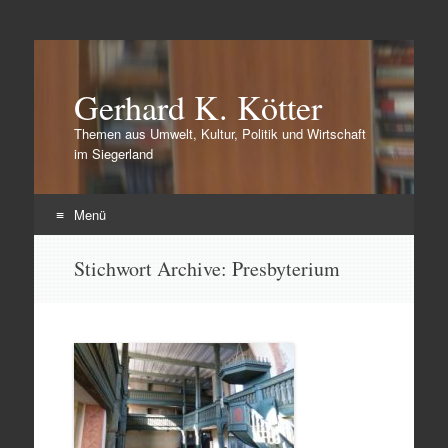
Gerhard K. Kötter
Themen aus Umwelt, Kultur, Politik und Wirtschaft
im Siegerland
Menü
Zum
Stichwort Archive:
Presbyterium
Inhalt
springen