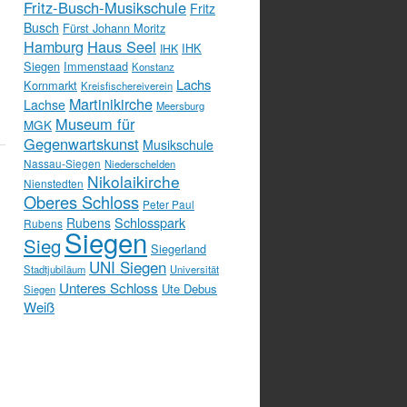
Fritz-Busch-Musikschule
Fritz
Busch
Fürst Johann Moritz
Hamburg
Haus Seel
IHK
IHK
Siegen
Immenstaad
Konstanz
Lachs
Kornmarkt
Kreisfischereiverein
Martinikirche
Lachse
Meersburg
Museum für
MGK
Gegenwartskunst
Musikschule
Nassau-Siegen
Niederschelden
Nikolaikirche
Nienstedten
Oberes Schloss
Peter Paul
Schlosspark
Rubens
Rubens
Siegen
Sieg
Siegerland
UNI Siegen
Stadtjubiläum
Universität
Unteres Schloss
Ute Debus
Siegen
Weiß