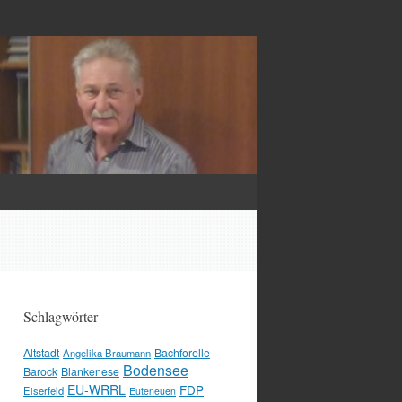
Schlagwörter
Altstadt
Bachforelle
Angelika Braumann
Bodensee
Barock
Blankenese
EU-WRRL
FDP
Eiserfeld
Euteneuen