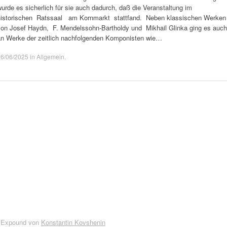
urde es sicherlich für sie auch dadurch, daß die Veranstaltung im
historischen Ratssaal am Kornmarkt stattfand. Neben klassischen Werken
von Josef Haydn, F. Mendelssohn-Bartholdy und Mikhail Glinka ging es auch
an Werke der zeitlich nachfolgenden Komponisten wie…
06/06/2025
in
Allgemein
.
 Expound von
Konstantin Kovshenin