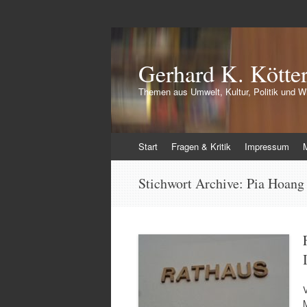
Gerhard K. Kötte
Themen aus Umwelt, Kultur, Politik und Wi
Zum
Start
Fragen & Kritik
Impressum
Inhalt
springen
Stichwort Archive:
Pia Hoang
V