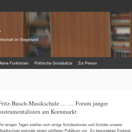
r
rtschaft im Siegerland
Meine Funktionen
Politische Grundsätze
Zur Person
Fritz-Busch-Musikschule … … Forum junger
Instrumentalisten am Kornmarkt
or einigen Tagen stellten sich einige Schülereinnen und Schüler unserer
Musikschule erstmals einem größeren Publikum vor. En besonderes Ereignis