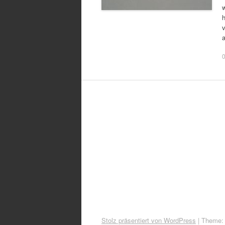
w
Stolz präsentiert von WordPress
|
Theme: