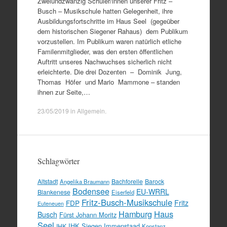
Zweiundzwanzig Schüler/innen unserer Fritz –
Busch – Musikschule hatten Gelegenheit, ihre
Ausbildungsfortschritte im Haus Seel (gegeüber
dem historischen Siegener Rahaus) dem Publikum
vorzustellen. Im Publikum waren natürlich etliche
Familenmitglieder, was den ersten öffentlichen
Auftritt unseres Nachwuchses sicherlich nicht
erleichterte. Die drei Dozenten – Dominik Jung,
Thomas Höfer und Mario Mammone – standen
ihnen zur Seite,…
23/05/2019
in
Allgemein
.
Schlagwörter
Altstadt
Bachforelle
Barock
Angelika Braumann
Bodensee
EU-WRRL
Blankenese
Eiserfeld
Fritz-Busch-Musikschule
FDP
Fritz
Euteneuen
Hamburg
Haus
Busch
Fürst Johann Moritz
Seel
IHK Siegen
Immenstaad
IHK
Konstanz