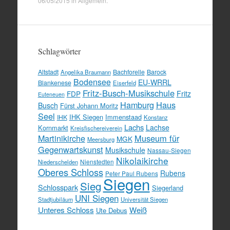
06/05/2015
in
Allgemein
.
Schlagwörter
Altstadt
Bachforelle
Barock
Angelika Braumann
Bodensee
EU-WRRL
Blankenese
Eiserfeld
Fritz-Busch-Musikschule
FDP
Fritz
Euteneuen
Hamburg
Haus
Busch
Fürst Johann Moritz
Seel
IHK Siegen
Immenstaad
IHK
Konstanz
Lachs
Lachse
Kornmarkt
Kreisfischereiverein
Martinikirche
Museum für
MGK
Meersburg
Gegenwartskunst
Musikschule
Nassau-Siegen
Nikolaikirche
Nienstedten
Niederschelden
Oberes Schloss
Rubens
Peter Paul Rubens
Siegen
Sieg
Schlosspark
Siegerland
UNI Siegen
Stadtjubiläum
Universität Siegen
Unteres Schloss
Weiß
Ute Debus