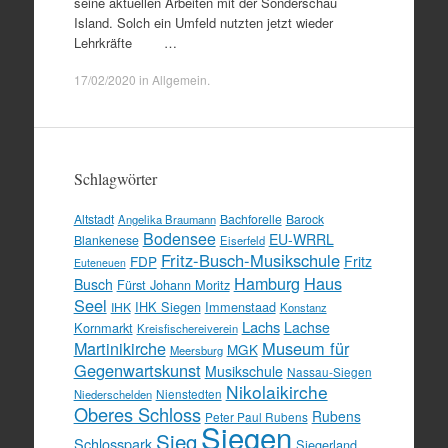
seine aktuellen Arbeiten mit der Sonderschau
Island. Solch ein Umfeld nutzten jetzt wieder
Lehrkräfte …
17/02/2020
in
Allgemein
.
Schlagwörter
Altstadt
Bachforelle
Barock
Angelika Braumann
Bodensee
EU-WRRL
Blankenese
Eiserfeld
Fritz-Busch-Musikschule
FDP
Fritz
Euteneuen
Hamburg
Haus
Busch
Fürst Johann Moritz
Seel
IHK Siegen
Immenstaad
IHK
Konstanz
Lachs
Lachse
Kornmarkt
Kreisfischereiverein
Martinikirche
Museum für
MGK
Meersburg
Gegenwartskunst
Musikschule
Nassau-Siegen
Nikolaikirche
Nienstedten
Niederschelden
Oberes Schloss
Rubens
Peter Paul Rubens
Siegen
Sieg
Schlosspark
Siegerland