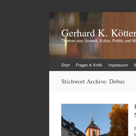
Gerhard K. Kötte
Themen aus Umwelt, Kultur, Politik und Wi
Zum
Start
Fragen & Kritik
Impressum
Inhalt
springen
Stichwort Archive:
Debus
b