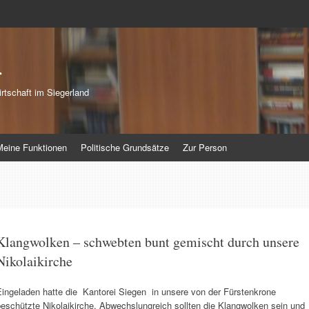
r
rtschaft im Siegerland
Meine Funktionen
Politische Grundsätze
Zur Person
Klangwolken – schwebten bunt gemischt durch unsere
Nikolaikirche
Eingeladen hatte die Kantorei Siegen in unsere von der Fürstenkrone
eschützte Nikolaikirche. Abwechslungreich sollten die Klangwolken sein und