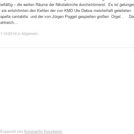
ielfältig – die weiten Räume der Nikolaikirche durchströmend. Es ist gelunge
– sie entströmten den Kehlen der von KMD Ute Debus meisterhaft geleiteten
capella cantabilis und der von Jürgen Poggel gespielten großen Orgel . Da
zahlreich…
31/10/2016
in
Allgemein
.
 Expound von
Konstantin Kovshenin