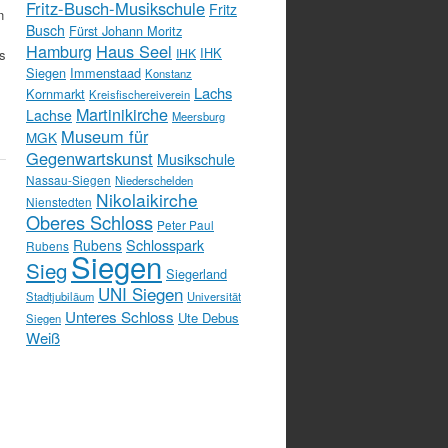
Fritz-Busch-Musikschule
Fritz
n
Busch
Fürst Johann Moritz
Hamburg
Haus Seel
IHK
IHK
s
Siegen
Immenstaad
Konstanz
Lachs
Kornmarkt
Kreisfischereiverein
Martinikirche
Lachse
Meersburg
Museum für
MGK
Gegenwartskunst
Musikschule
Nassau-Siegen
Niederschelden
Nikolaikirche
Nienstedten
Oberes Schloss
Peter Paul
Schlosspark
Rubens
Rubens
Siegen
Sieg
Siegerland
UNI Siegen
Stadtjubiläum
Universität
Unteres Schloss
Ute Debus
Siegen
Weiß