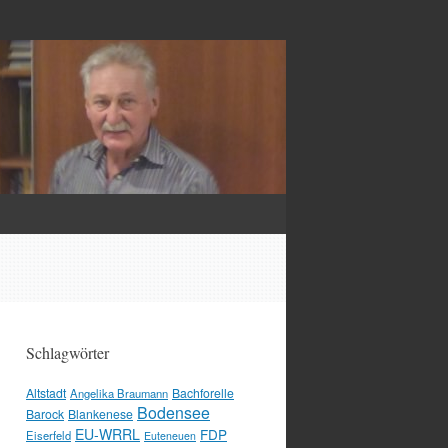
Schlagwörter
Altstadt
Bachforelle
Angelika Braumann
Bodensee
Barock
Blankenese
EU-WRRL
FDP
Eiserfeld
Euteneuen