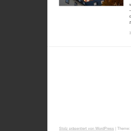
v
Stolz präsentiert von WordPress
|
Theme: