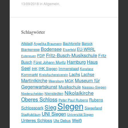
13/09/2018
in
Allgemein
.
Schlagwörter
Altstadt
Bachforelle
Barock
Angelika Braumann
Bodensee
EU-WRRL
Blankenese
Eiserfeld
Fritz-Busch-Musikschule
FDP
Fritz
Euteneuen
Hamburg
Haus
Busch
Fürst Johann Moritz
Seel
IHK Siegen
Immenstaad
IHK
Konstanz
Lachs
Lachse
Kornmarkt
Kreisfischereiverein
Martinikirche
Museum für
MGK
Meersburg
Gegenwartskunst
Musikschule
Nassau-Siegen
Nikolaikirche
Nienstedten
Niederschelden
Oberes Schloss
Rubens
Peter Paul Rubens
Siegen
Sieg
Schlosspark
Siegerland
UNI Siegen
Stadtjubiläum
Universität Siegen
Unteres Schloss
Weiß
Ute Debus