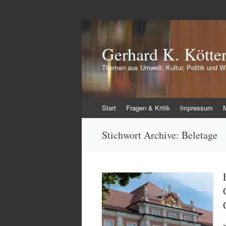
Gerhard K. Kötte
Themen aus Umwelt, Kultur, Politik und Wi
Zum
Start
Fragen & Kritik
Impressum
Inhalt
springen
Stichwort Archive:
Beletage