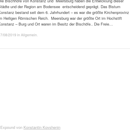
Die Bischhöfe von Konstanz und Meersburg haben die Entwicklung dieser
Städte und der Region am Bodensee entscheidend geprägt. Das Bistum
Konstanz bestand seit dem 6. Jahrhundert – es war die größte Kirchenprovinz
im Heiligen Römischen Reich. Meersburg war der größte Ort im Hochstift
Konstanz – Burg und Ort waren im Besitz der Bischöfe.. Die Freie…
07/08/2019
in
Allgemein
.
 Expound von
Konstantin Kovshenin