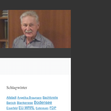
Schlagwörter
Altstadt
Bachforelle
Angelika Braumann
Bodensee
Barock
Blankenese
EU-WRRL
FDP
Eiserfeld
Euteneuen