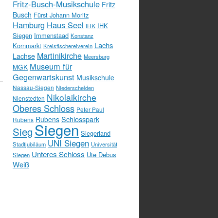
Fritz-Busch-Musikschule
Fritz
Busch
Fürst Johann Moritz
Hamburg
Haus Seel
IHK
IHK
Siegen
Immenstaad
Konstanz
Lachs
Kornmarkt
Kreisfischereiverein
Martinikirche
Lachse
Meersburg
Museum für
MGK
Gegenwartskunst
Musikschule
Nassau-Siegen
Niederschelden
Nikolaikirche
Nienstedten
Oberes Schloss
Peter Paul
Schlosspark
Rubens
Rubens
Siegen
Sieg
Siegerland
UNI Siegen
Stadtjubiläum
Universität
Unteres Schloss
Ute Debus
Siegen
Weiß