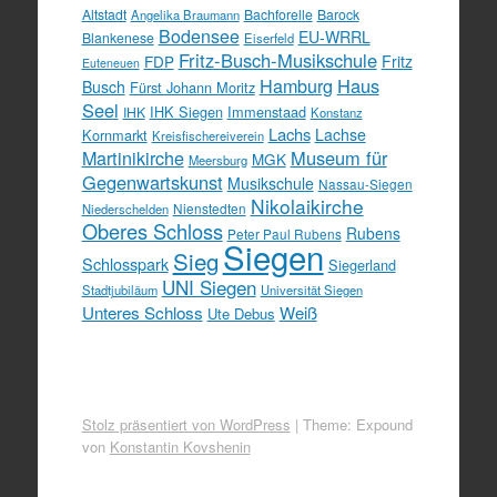
Altstadt
Bachforelle
Barock
Angelika Braumann
Bodensee
EU-WRRL
Blankenese
Eiserfeld
Fritz-Busch-Musikschule
FDP
Fritz
Euteneuen
Hamburg
Haus
Busch
Fürst Johann Moritz
Seel
IHK Siegen
Immenstaad
IHK
Konstanz
Lachs
Lachse
Kornmarkt
Kreisfischereiverein
Martinikirche
Museum für
MGK
Meersburg
Gegenwartskunst
Musikschule
Nassau-Siegen
Nikolaikirche
Nienstedten
Niederschelden
Oberes Schloss
Rubens
Peter Paul Rubens
Siegen
Sieg
Schlosspark
Siegerland
UNI Siegen
Stadtjubiläum
Universität Siegen
Unteres Schloss
Weiß
Ute Debus
Stolz präsentiert von WordPress
|
Theme: Expound
von
Konstantin Kovshenin