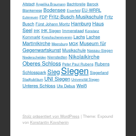
Altstadt
Bachforelle
Barock
Angelika Braumann
Bodensee
EU-WRRL
Blankenese
Eiserfeld
Fritz-Busch-Musikschule
FDP
Fritz
Euteneuen
Hamburg
Haus
Busch
Fürst Johann Moritz
Seel
IHK Siegen
Immenstaad
IHK
Konstanz
Lachs
Lachse
Kornmarkt
Kreisfischereiverein
Martinikirche
Museum für
MGK
Meersburg
Gegenwartskunst
Musikschule
Nassau-Siegen
Nikolaikirche
Nienstedten
Niederschelden
Oberes Schloss
Rubens
Peter Paul Rubens
Siegen
Sieg
Schlosspark
Siegerland
UNI Siegen
Stadtjubiläum
Universität Siegen
Unteres Schloss
Weiß
Ute Debus
Stolz präsentiert von WordPress
|
Theme: Expound
von
Konstantin Kovshenin