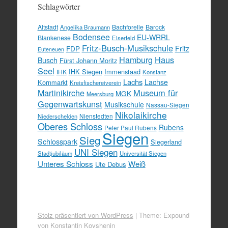
Schlagwörter
Altstadt
Bachforelle
Barock
Angelika Braumann
Bodensee
EU-WRRL
Blankenese
Eiserfeld
Fritz-Busch-Musikschule
FDP
Fritz
Euteneuen
Hamburg
Haus
Busch
Fürst Johann Moritz
Seel
IHK Siegen
Immenstaad
IHK
Konstanz
Lachs
Lachse
Kornmarkt
Kreisfischereiverein
Martinikirche
Museum für
MGK
Meersburg
Gegenwartskunst
Musikschule
Nassau-Siegen
Nikolaikirche
Nienstedten
Niederschelden
Oberes Schloss
Rubens
Peter Paul Rubens
Siegen
Sieg
Schlosspark
Siegerland
UNI Siegen
Stadtjubiläum
Universität Siegen
Unteres Schloss
Weiß
Ute Debus
Stolz präsentiert von WordPress
|
Theme: Expound
von
Konstantin Kovshenin