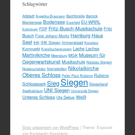
Schlagwörter
Altstadt
Bachforelle
Barock
Angelika Braumann
Bodensee
EU-WRRL
Blankenese
Eiserfeld
Fritz-Busch-Musikschule
FDP
Fritz
Euteneuen
Hamburg
Haus
Busch
Fürst Johann Moritz
Seel
IHK Siegen
Immenstaad
IHK
Konstanz
Lachs
Lachse
Kornmarkt
Kreisfischereiverein
Martinikirche
Museum für
MGK
Meersburg
Gegenwartskunst
Musikschule
Nassau-Siegen
Nikolaikirche
Nienstedten
Niederschelden
Oberes Schloss
Rubens
Peter Paul Rubens
Siegen
Sieg
Schlosspark
Siegerland
UNI Siegen
Stadtjubiläum
Universität Siegen
Unteres Schloss
Weiß
Ute Debus
Stolz präsentiert von WordPress
|
Theme: Expound
von
Konstantin Kovshenin