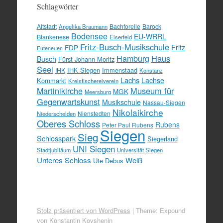
Schlagwörter
Altstadt
Bachforelle
Barock
Angelika Braumann
Bodensee
EU-WRRL
Blankenese
Eiserfeld
Fritz-Busch-Musikschule
FDP
Fritz
Euteneuen
Hamburg
Haus
Busch
Fürst Johann Moritz
Seel
IHK Siegen
Immenstaad
IHK
Konstanz
Lachs
Lachse
Kornmarkt
Kreisfischereiverein
Martinikirche
Museum für
MGK
Meersburg
Gegenwartskunst
Musikschule
Nassau-Siegen
Nikolaikirche
Nienstedten
Niederschelden
Oberes Schloss
Rubens
Peter Paul Rubens
Siegen
Sieg
Schlosspark
Siegerland
UNI Siegen
Stadtjubiläum
Universität Siegen
Unteres Schloss
Weiß
Ute Debus
Stolz präsentiert von WordPress
|
Theme: Expound
von
Konstantin Kovshenin