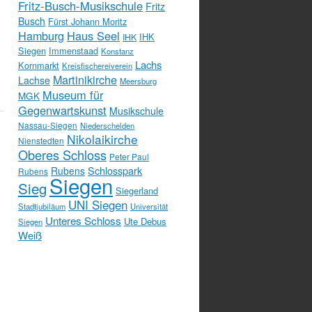
Fritz-Busch-Musikschule
Fritz
Busch
Fürst Johann Moritz
Hamburg
Haus Seel
IHK
IHK
Siegen
Immenstaad
Konstanz
Lachs
Kornmarkt
Kreisfischereiverein
Martinikirche
Lachse
Meersburg
Museum für
MGK
Gegenwartskunst
Musikschule
Nassau-Siegen
Niederschelden
Nikolaikirche
Nienstedten
Oberes Schloss
Peter Paul
Schlosspark
Rubens
Rubens
Siegen
Sieg
Siegerland
UNI Siegen
Stadtjubiläum
Universität
Unteres Schloss
Ute Debus
Siegen
Weiß