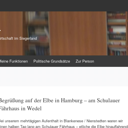
r
rtschaft im Siegerland
Meine Funktionen
Politische Grundsätze
Zur Person
Begrüßung auf der Elbe in Hamburg – am Schulauer
Fährhaus in Wedel
Bei unserem mehrtägigen Aufenthalt in Blankenese / Nienstedten waren wir
inen halben Tag lang am Schulauer Fährhaus – etliche die Elbe hinauffahren