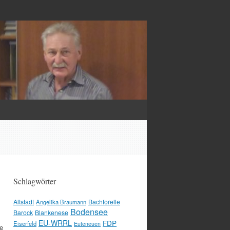
Schlagwörter
Altstadt
Bachforelle
Angelika Braumann
Bodensee
Barock
Blankenese
EU-WRRL
FDP
Eiserfeld
Euteneuen
de