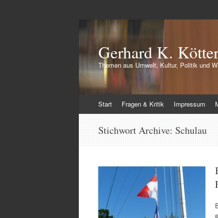
Gerhard K. Kötte
Themen aus Umwelt, Kultur, Politik und Wi
Zum
Start
Fragen & Kritik
Impressum
Inhalt
springen
Stichwort Archive:
Schulau
e