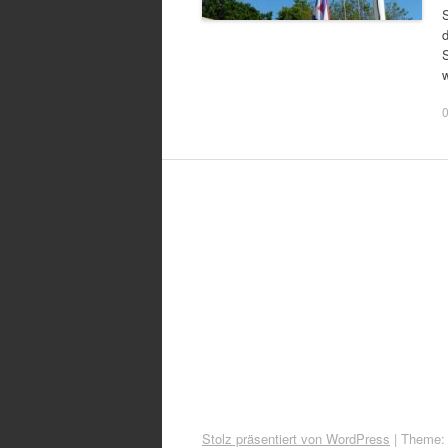
d
Stolz präsentiert von WordPress
|
Theme: