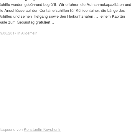
Schiffe wurden gebührend begrüßt. Wir erfuhren die Aufnahmekapazitäten und
ie Anschlüsse auf den Containerschiffen für Kühlcontainer, die Länge des
Schiffes und seinen Tiefgang sowie den Herkunftshafen … einem Kapitän
wude zum Geburstag gratuliert…
09/06/2017
in
Allgemein
.
 Expound von
Konstantin Kovshenin