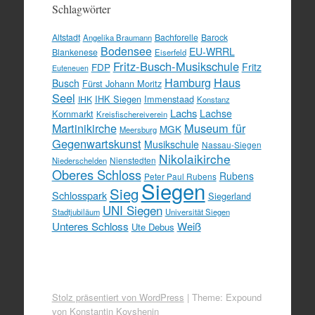
Schlagwörter
Altstadt
Bachforelle
Barock
Angelika Braumann
Bodensee
EU-WRRL
Blankenese
Eiserfeld
Fritz-Busch-Musikschule
FDP
Fritz
Euteneuen
Hamburg
Haus
Busch
Fürst Johann Moritz
Seel
IHK Siegen
Immenstaad
IHK
Konstanz
Lachs
Lachse
Kornmarkt
Kreisfischereiverein
Martinikirche
Museum für
MGK
Meersburg
Gegenwartskunst
Musikschule
Nassau-Siegen
Nikolaikirche
Nienstedten
Niederschelden
Oberes Schloss
Rubens
Peter Paul Rubens
Siegen
Sieg
Schlosspark
Siegerland
UNI Siegen
Stadtjubiläum
Universität Siegen
Unteres Schloss
Weiß
Ute Debus
Stolz präsentiert von WordPress
|
Theme: Expound
von
Konstantin Kovshenin