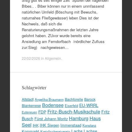
SIsg gibt es seit einiger Zeit Spuren der nagenden
Bibes.. . Biber können nur in einem unmfassend
natürlichen Umfeld (Böschung mit Bewuchs,
naturnahes Fließgewässer) leben Dies ist der
NachweIs, daß sich die
Renaturierungsmaßnahmen der letzten Jahre
gelohnt haben. ZUvor wurde bereits eine
Ansiedlung am Ferndorfbach /nördlicher Zufluss
zur:Sieg) nachgewiesen…
22/02/2026
in
Allgemein
.
Schlagwörter
Altstadt
Bachforelle
Barock
Angelika Braumann
Bodensee
EU-WRRL
Blankenese
Eiserfeld
Fritz-Busch-Musikschule
FDP
Fritz
Euteneuen
Hamburg
Haus
Busch
Fürst Johann Moritz
Seel
IHK Siegen
Immenstaad
IHK
Konstanz
Lachs
Lachse
Kornmarkt
Kreisfischereiverein