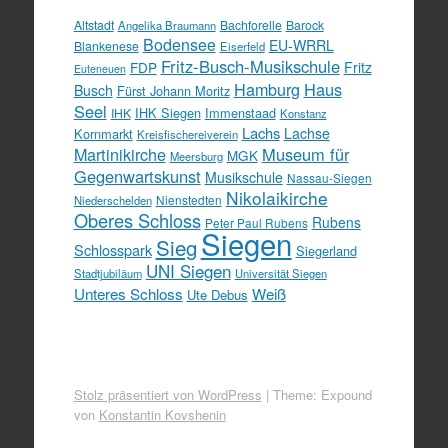
Altstadt
Bachforelle
Barock
Angelika Braumann
Bodensee
EU-WRRL
Blankenese
Eiserfeld
Fritz-Busch-Musikschule
FDP
Fritz
Euteneuen
Hamburg
Haus
Busch
Fürst Johann Moritz
Seel
IHK Siegen
Immenstaad
IHK
Konstanz
Lachs
Lachse
Kornmarkt
Kreisfischereiverein
Martinikirche
Museum für
MGK
Meersburg
Gegenwartskunst
Musikschule
Nassau-Siegen
Nikolaikirche
Nienstedten
Niederschelden
Oberes Schloss
Rubens
Peter Paul Rubens
Siegen
Sieg
Schlosspark
Siegerland
UNI Siegen
Stadtjubiläum
Universität Siegen
Unteres Schloss
Weiß
Ute Debus
Stolz präsentiert von WordPress
|
Theme: Expound
von
Konstantin Kovshenin