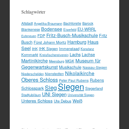
Schlagwörter
Altstadt
Bachforelle
Barock
Angelika Braumann
Bodensee
EU-WRRL
Blankenese
Eiserfeld
Fritz-Busch-Musikschule
FDP
Fritz
Euteneuen
Hamburg
Haus
Busch
Fürst Johann Moritz
Seel
IHK Siegen
Immenstaad
IHK
Konstanz
Lachs
Lachse
Kornmarkt
Kreisfischereiverein
Martinikirche
Museum für
MGK
Meersburg
Gegenwartskunst
Musikschule
Nassau-Siegen
Nikolaikirche
Nienstedten
Niederschelden
Oberes Schloss
Rubens
Peter Paul Rubens
Siegen
Sieg
Schlosspark
Siegerland
UNI Siegen
Stadtjubiläum
Universität Siegen
Unteres Schloss
Weiß
Ute Debus