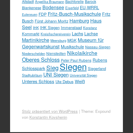
Altstadt
Bachforelle
Barock
Angelika Braumann
Bodensee
EU-WRRL
Blankenese
Eiserfeld
Fritz-Busch-Musikschule
FDP
Fritz
Euteneuen
Hamburg
Haus
Busch
Fürst Johann Moritz
Seel
IHK Siegen
Immenstaad
IHK
Konstanz
Lachs
Lachse
Kornmarkt
Kreisfischereiverein
Martinikirche
Museum für
MGK
Meersburg
Gegenwartskunst
Musikschule
Nassau-Siegen
Nikolaikirche
Nienstedten
Niederschelden
Oberes Schloss
Rubens
Peter Paul Rubens
Siegen
Sieg
Schlosspark
Siegerland
UNI Siegen
Stadtjubiläum
Universität Siegen
Unteres Schloss
Weiß
Ute Debus
Stolz präsentiert von WordPress
|
Theme: Expound
von
Konstantin Kovshenin