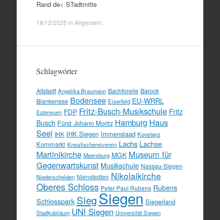
Rand de< STadtmitte
18/12/2025
in
Allgemein
.
Schlagwörter
Altstadt
Bachforelle
Barock
Angelika Braumann
Bodensee
EU-WRRL
Blankenese
Eiserfeld
Fritz-Busch-Musikschule
FDP
Fritz
Euteneuen
Hamburg
Haus
Busch
Fürst Johann Moritz
Seel
IHK Siegen
Immenstaad
IHK
Konstanz
Lachs
Lachse
Kornmarkt
Kreisfischereiverein
Martinikirche
Museum für
MGK
Meersburg
Gegenwartskunst
Musikschule
Nassau-Siegen
Nikolaikirche
Nienstedten
Niederschelden
Oberes Schloss
Rubens
Peter Paul Rubens
Siegen
Sieg
Schlosspark
Siegerland
UNI Siegen
Stadtjubiläum
Universität Siegen