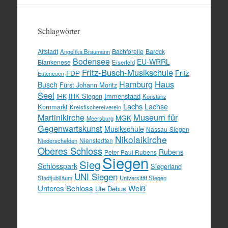
Schlagwörter
Altstadt
Bachforelle
Barock
Angelika Braumann
Bodensee
EU-WRRL
Blankenese
Eiserfeld
Fritz-Busch-Musikschule
FDP
Fritz
Euteneuen
Hamburg
Haus
Busch
Fürst Johann Moritz
Seel
IHK Siegen
Immenstaad
IHK
Konstanz
Lachs
Lachse
Kornmarkt
Kreisfischereiverein
Martinikirche
Museum für
MGK
Meersburg
Gegenwartskunst
Musikschule
Nassau-Siegen
Nikolaikirche
Nienstedten
Niederschelden
Oberes Schloss
Rubens
Peter Paul Rubens
Siegen
Sieg
Schlosspark
Siegerland
UNI Siegen
Stadtjubiläum
Universität Siegen
Unteres Schloss
Weiß
Ute Debus