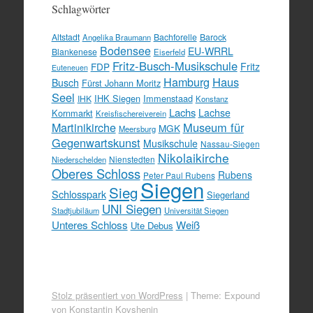
Schlagwörter
Altstadt
Bachforelle
Barock
Angelika Braumann
Bodensee
EU-WRRL
Blankenese
Eiserfeld
Fritz-Busch-Musikschule
FDP
Fritz
Euteneuen
Hamburg
Haus
Busch
Fürst Johann Moritz
Seel
IHK Siegen
Immenstaad
IHK
Konstanz
Lachs
Lachse
Kornmarkt
Kreisfischereiverein
Martinikirche
Museum für
MGK
Meersburg
Gegenwartskunst
Musikschule
Nassau-Siegen
Nikolaikirche
Nienstedten
Niederschelden
Oberes Schloss
Rubens
Peter Paul Rubens
Siegen
Sieg
Schlosspark
Siegerland
UNI Siegen
Stadtjubiläum
Universität Siegen
Unteres Schloss
Weiß
Ute Debus
Stolz präsentiert von WordPress
|
Theme: Expound
von
Konstantin Kovshenin