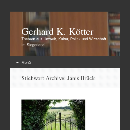
Gerhard K. Kötter
Themen aus Umwelt, Kultur, Politik und Wirtschaft
im Siegerland
Menü
Zum
Stichwort Archive:
Janis Brück
Inhalt
springen