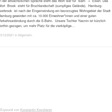
In der altsächsischen Sprache steht das Wort Iser für Isarn = Eisen. Das
Wort Brook steht für Bruchlandschaft (sumpfiges Gelände). Hamburg-
Iserbrook ist nach der Eingemeindung ein bevorzugtes Wohngebiet der Stadt
Hamburg geworden mit ca. 10.000 Einwohner*innen und einer guten
Verkehrsanbindung durch die S-Bahn. Unsere Tochter Yasmin ist kürzlich
orthin gezogen, um mehr Platz für die vierköpfige…
13/12/2021
in
Allgemein
.
 Expound von
Konstantin Kovshenin