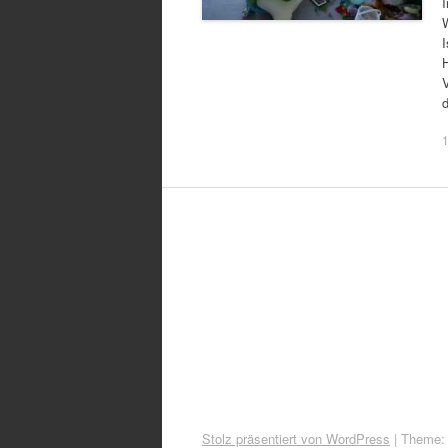
d
Stolz präsentiert von WordPress
|
Theme: