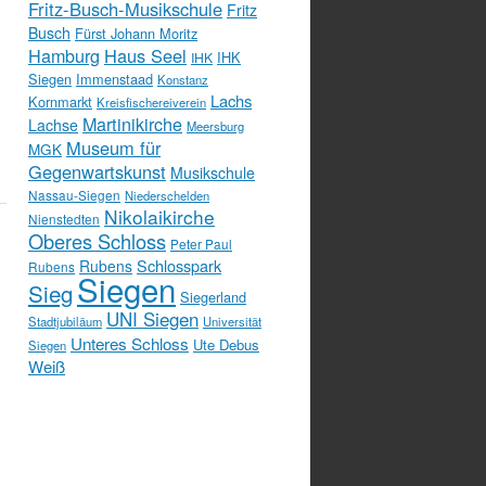
Fritz-Busch-Musikschule
Fritz
Busch
Fürst Johann Moritz
Hamburg
Haus Seel
IHK
IHK
Siegen
Immenstaad
Konstanz
Lachs
Kornmarkt
Kreisfischereiverein
Martinikirche
Lachse
Meersburg
Museum für
MGK
Gegenwartskunst
Musikschule
Nassau-Siegen
Niederschelden
Nikolaikirche
Nienstedten
Oberes Schloss
Peter Paul
Schlosspark
Rubens
Rubens
Siegen
Sieg
Siegerland
UNI Siegen
Stadtjubiläum
Universität
Unteres Schloss
Ute Debus
Siegen
Weiß