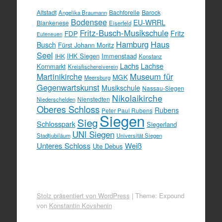
Altstadt
Bachforelle
Barock
Angelika Braumann
Bodensee
EU-WRRL
Blankenese
Eiserfeld
Fritz-Busch-Musikschule
FDP
Fritz
Euteneuen
Hamburg
Haus
Busch
Fürst Johann Moritz
Seel
IHK Siegen
Immenstaad
IHK
Konstanz
Lachs
Lachse
Kornmarkt
Kreisfischereiverein
Martinikirche
Museum für
MGK
Meersburg
Gegenwartskunst
Musikschule
Nassau-Siegen
Nikolaikirche
Nienstedten
Niederschelden
Oberes Schloss
Rubens
Peter Paul Rubens
Siegen
Sieg
Schlosspark
Siegerland
UNI Siegen
Stadtjubiläum
Universität Siegen
Unteres Schloss
Weiß
Ute Debus
Stolz präsentiert von WordPress
|
Theme: Expound
von
Konstantin Kovshenin